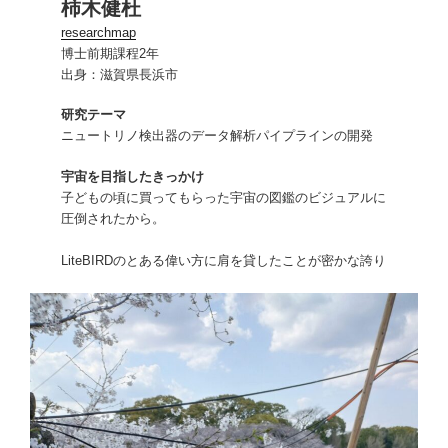
柿木
健杜
researchmap
博士前期課程2年
出身：滋賀県長浜市
研究テーマ
ニュートリノ検出器のデータ解析パイプラインの開発
宇宙を目指したきっかけ
子どもの頃に買ってもらった宇宙の図鑑のビジュアルに
圧倒されたから。
LiteBIRDのとある偉い方に肩を貸したことが密かな誇り