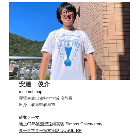
安達 俊介
researchmap
環境生命自然科学学域 准教授
出身：岐阜県岐阜市
研究テーマ
地上CMB観測望遠鏡実験 Simons Observatory
ダークマター探索実験 DOSUE-RR