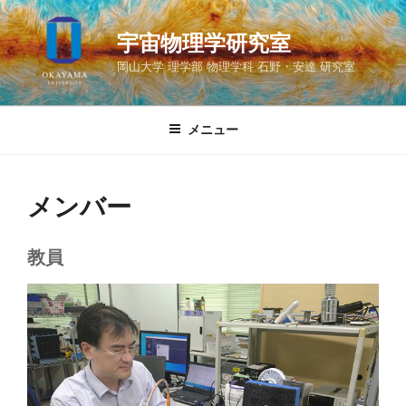
コ
ン
宇宙物理学研究室
テ
岡山大学 理学部 物理学科 石野・安達 研究室
ン
ツ
へ
メニュー
ス
キ
ッ
メンバー
プ
教員