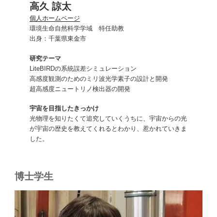
高久 諒太
個人ホームページ
環境生命自然科学学域 特任助教
出身：千葉県東金市
研究テーマ
LiteBIRDの系統誤差シミュレーション
高感度観測のためのミリ波光学素子の設計と開発
超高感度ニュートリノ検出器の開発
宇宙を目指したきっかけ
光物理を知りたくて追究していくうちに、宇宙からの光
が宇宙の歴史を教えてくれるとわかり、惹かれていきま
した。
博士学生