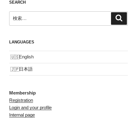
SEARCH
検
検
索
索:
LANGUAGES
English
日本語
Membership
Registration
Login and your profile
Internal page