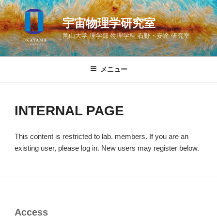
コ
ン
宇宙物理学研究室
テ
岡山大学 理学部 物理学科 石野・安達 研究室
ン
ツ
へ
メニュー
ス
キ
ッ
INTERNAL PAGE
プ
This content is restricted to lab. members. If you are an
existing user, please log in. New users may register below.
Access