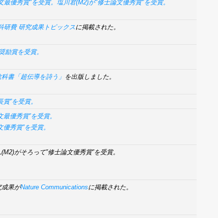
論文最優秀賞"を受賞。塩川君(M2)が"修士論文優秀賞"を受賞。
科研費 研究成果トピックス
に掲載された。
奨励賞を受賞。
教科書「超伝導を詩う」
を出版しました。
科長賞”を受賞。
論文最優秀賞”を受賞。
論文優秀賞”を受賞。
ん(M2)がそろって”修士論文優秀賞”を受賞。
究成果が
Nature Communications
に掲載された。