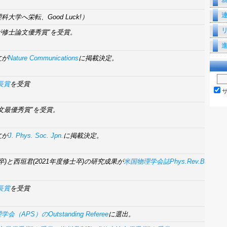
大学へ栄転、Good Luck!）
)が修士論文優秀賞"を受賞。
文が
Nature Communications
に掲載決定。
長賞
を受賞
論文最優秀賞"を受賞。
文が
J. Phys. Soc. Jpn.
に掲載決定。
士卒)と西垣君(2021年度修士卒)の研究成果が
米国物理学会誌Phys.Rev.B
長賞
を受賞
会（APS）のOutstanding Referee
に選出。