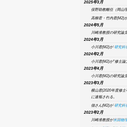
2025年3月
俣野助教離任（岡山理科
高柳君・竹内君(M2
2024年5月
川崎准教授の研究論
2024年3月
小川君(M2)が
研究科
2024年2月
小川君(M2)が"修士
2023年4月
小川君(M2)の研究論
2023年3月
横山君(2020年度修
に速報される。
佃さん(M2)が
研究科
2023年2月
川崎准教授が
米国物理学