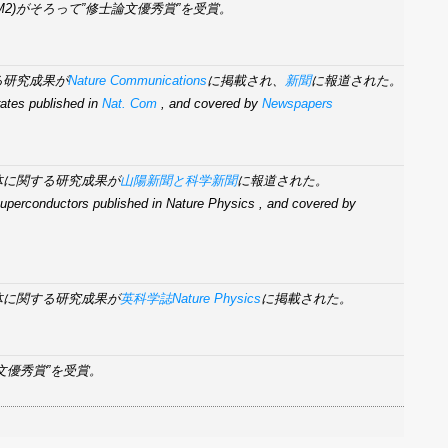
(M2)がそろって”修士論文優秀賞”を受賞。
る研究成果が
Nature Communications
に掲載され、
新聞
に報道された。
ates published in
Nat. Com
, and covered by
Newspapers
体に関する研究成果が
山陽新聞と科学新聞
に報道された。
superconductors published in Nature Physics , and covered by
体に関する研究成果が
英科学誌Nature Physics
に掲載された。
論文優秀賞”を受賞。