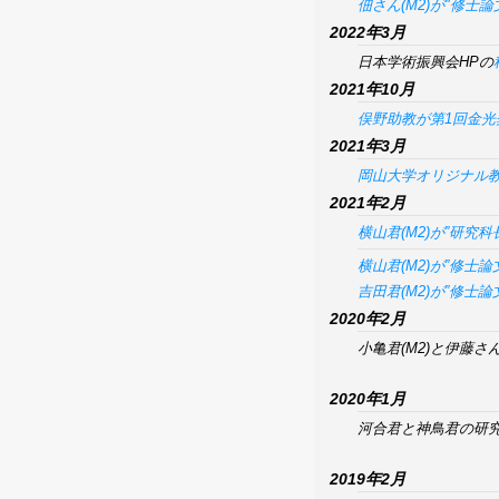
佃さん(M2)が"修士
2022年3月
日本学術振興会HPの
2021年10月
俣野助教が第1回金光
2021年3月
岡山大学オリジナル
2021年2月
横山君(M2)が”研究
横山君(M2)が”修士
吉田君(M2)が”修士
2020年2月
小亀君(M2)と伊藤さ
2020年1月
河合君と神鳥君の研
2019年2月