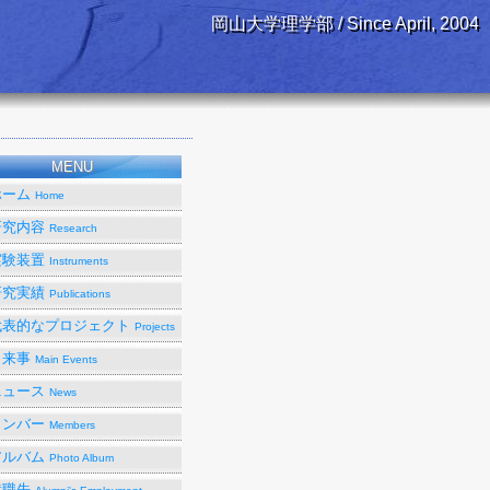
岡山大学理学部 / Since April, 2004
MENU
ホーム
Home
研究内容
Research
実験装置
Instruments
研究実績
Publications
代表的なプロジェクト
Projects
出来事
Main Events
ニュース
News
メンバー
Members
アルバム
Photo Album
就職先