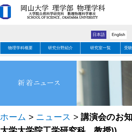
日本語
English
物理学科概要
研究分野紹介
研究室一覧
受
ホーム
>
ニュース
>
講演会のお知ら
大学大学院工学研究科 教授))