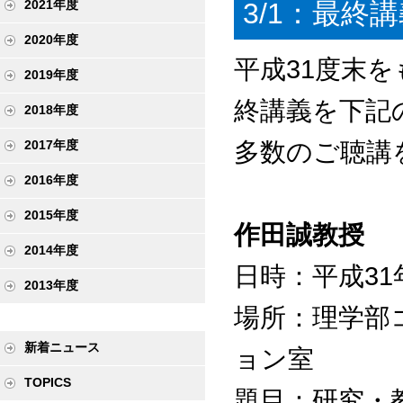
3/1：最終
2021年度
2020年度
平成31度末
2019年度
終講義を下記
2018年度
多数のご聴講
2017年度
2016年度
2015年度
作田誠教授
2014年度
日時：平成31年3
2013年度
場所：理学部
新着ニュース
ョン室
TOPICS
題目：研究・