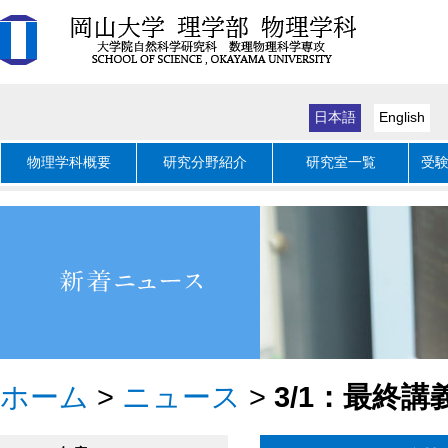
日本語
English
物理学科概要
研究分野紹介
研究室一覧
受
ホーム
>
ニュース
>
3/1：最終