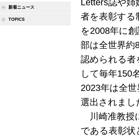
Letters
新着ニュース
者を表彰する制度（O
TOPICS
を2008年に
部は全世界約8
認められる者
して毎年15
2023年は全
選出されまし
川崎准教授にはAP
である表彰状