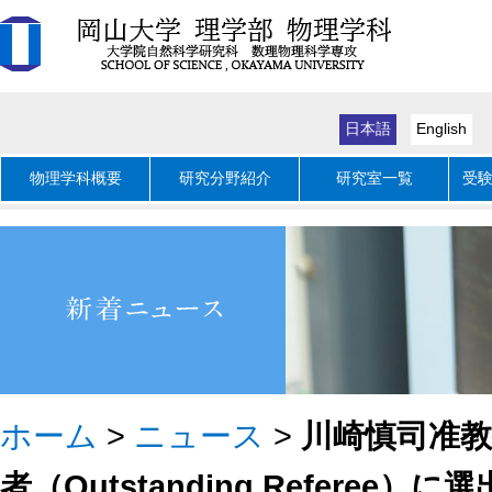
日本語
English
物理学科概要
研究分野紹介
研究室一覧
受
ホーム
>
ニュース
>
川崎慎司准
者（Outstanding Referee