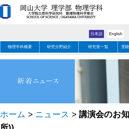
日本語
English
物理学科概要
研究分野紹介
研究室一覧
受
ホーム
>
ニュース
>
講演会のお知ら
所))