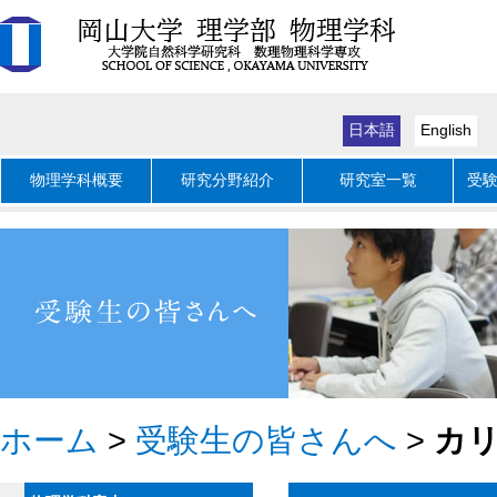
日本語
English
物理学科概要
研究分野紹介
研究室一覧
受
ホーム
>
受験生の皆さんへ
>
カ