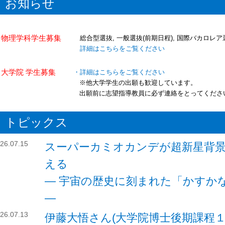
お知らせ
物理学科学生募集
総合型選抜, 一般選抜(前期日程), 国際バカロレア
詳細はこちらをご覧ください
大学院 学生募集
・詳細はこちらをご覧ください
※他大学学生の出願も歓迎しています。
出願前に志望指導教員に必ず連絡をとってくださ
トピックス
26.07.15
スーパーカミオカンデが超新星背
える
― 宇宙の歴史に刻まれた「かすか
―
26.07.13
伊藤大悟さん(大学院博士後期課程