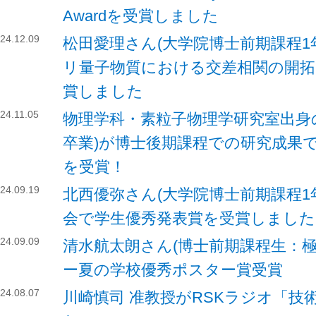
Awardを受賞しました
24.12.09
松田愛理さん(大学院博士前期課程1
リ量子物質における交差相関の開拓
賞しました
24.11.05
物理学科・素粒子物理学研究室出身の
卒業)が博士後期課程での研究成果
を受賞！
24.09.19
北西優弥さん(大学院博士前期課程1
会で学生優秀発表賞を受賞しました
24.09.09
清水航太朗さん(博士前期課程生：
ー夏の学校優秀ポスター賞受賞
24.08.07
川崎慎司 准教授がRSKラジオ「