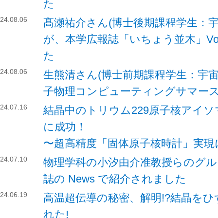
た
24.08.06
髙瀬祐介さん(博士後期課程学生：
が、本学広報誌「いちょう並木」Vo
た
24.08.06
生熊清さん(博士前期課程学生：宇宙
子物理コンピューティングサマー
24.07.16
結晶中のトリウム229原子核アイ
に成功！
〜超高精度「固体原子核時計」実現
24.07.10
物理学科の小汐由介准教授らのグループ
誌の News で紹介されました
24.06.19
高温超伝導の秘密、解明!?結晶を
れた!