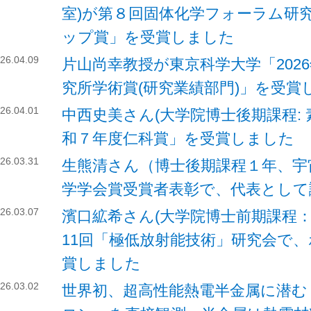
室)が第８回固体化学フォーラム研
ップ賞」を受賞しました
26.04.09
片山尚幸教授が東京科学大学「202
究所学術賞(研究業績部門)」を受賞
26.04.01
中西史美さん(大学院博士後期課程:
和７年度仁科賞」を受賞しました
26.03.31
生熊清さん（博士後期課程１年、宇
学学会賞受賞者表彰で、代表として
26.03.07
濱口絋希さん(大学院博士前期課程：
11回「極低放射能技術」研究会で
賞しました
26.03.02
世界初、超高性能熱電半金属に潜む