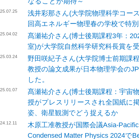
なることが期待～
25.07.25
浅井彩那さん(大学院物理科学コース 
回高エネルギー物理春の学校で特
25.04.02
髙瀬祐介さん(博士後期課程3年：2
室)が大学院自然科学研究科長賞を
25.03.24
野田咲紀子さん(大学院博士前期課程
教授の論文成果が日本物理学会のJPS H
した。
25.01.07
髙瀬祐介さん(博士後期課程：宇宙物
授がプレスリリースされ全国紙に
姿、衛星観測でどう捉えるか
24.12.11
木原工准教授が国際会議Asia-Pacific Co
Condensed Matter Physics 2024でBes