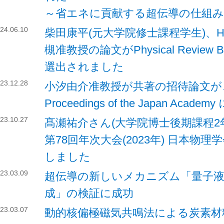
～省エネに貢献する超伝導の仕組み
24.06.10
柴田康平(元大学院修士課程学生)、Haral
槻准教授の論文がPhysical Review B誌の
選出されました
23.12.28
小汐由介准教授が共著の招待論文が
Proceedings of the Japan Ac
23.10.27
髙瀬祐介さん(大学院博士後期課程2
第78回年次大会(2023年) 日本物
しました
23.03.09
超伝導の新しいメカニズム「量子
成」の検証に成功
23.03.07
動的核偏極磁気共鳴法による炭素材