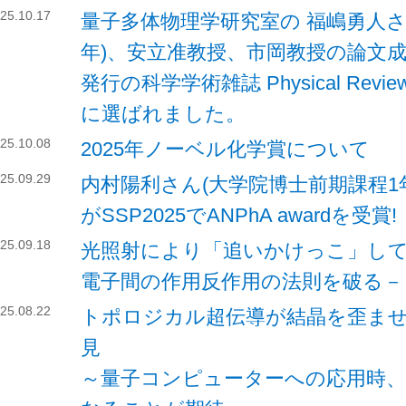
25.10.17
量子多体物理学研究室の 福嶋勇人さ
年)、安立准教授、市岡教授の論文
発行の科学学術雑誌 Physical Review B 
に選ばれました。
25.10.08
2025年ノーベル化学賞について
25.09.29
内村陽利さん(大学院博士前期課程1
がSSP2025でANPhA awardを受賞!
25.09.18
光照射により「追いかけっこ」し
電子間の作用反作用の法則を破る－
25.08.22
トポロジカル超伝導が結晶を歪ま
見
～量子コンピューターへの応用時