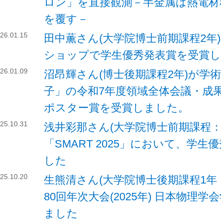
ロン」を直接観測－半金属は熱電
を覆す－
26.01.15
田中薫さん(大学院博士前期課程2年
ショップで学生優秀発表賞を受賞
26.01.09
沼昂輝さん(博士後期課程2年)が学術
子」の令和7年度領域全体会議・成
ポスター賞を受賞しました。
25.10.31
浅井彩那さん(大学院博士前期課程：
「SMART 2025」において、学
した
25.10.20
生熊清さん(大学院博士後期課程1年
80回年次大会(2025年) 日本物理
ました